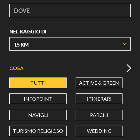
DOVE
NEL RAGGIO DI
ORIGIN COORDINATES
COSA
TUTTI
ACTIVE & GREEN
A
LATITUDINE
INFOPOINT
ITINERARI
LONGITUDINE
NAVIGLI
PARCHI
TURISMO RELIGIOSO
WEDDING
Value in decimal degrees. Use dot (.) as decimal separator.