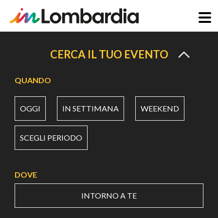
Salta
al
CERCA IL TUO EVENTO
contenuto
principale
QUANDO
OGGI
IN SETTIMANA
WEEKEND
SCEGLI PERIODO
DOVE
INTORNO A TE