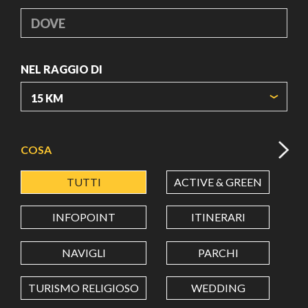
DOVE
NEL RAGGIO DI
ORIGIN COORDINATES
COSA
TUTTI
ACTIVE & GREEN
A
LATITUDINE
INFOPOINT
ITINERARI
LONGITUDINE
NAVIGLI
PARCHI
TURISMO RELIGIOSO
WEDDING
Value in decimal degrees. Use dot (.) as decimal separator.