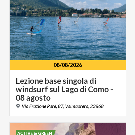
08/08/2026
Lezione base singola di
windsurf sul Lago di Como -
08 agosto
Via
Frazione
Parè,
87,
Valmadrera,
23868
ACTIVE & GREEN