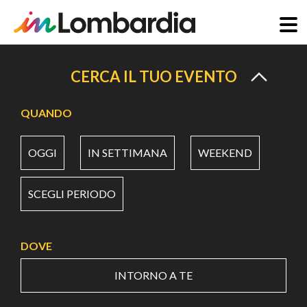
Salta
al
CERCA IL TUO EVENTO
contenuto
principale
QUANDO
OGGI
IN SETTIMANA
WEEKEND
SCEGLI PERIODO
DOVE
INTORNO A TE