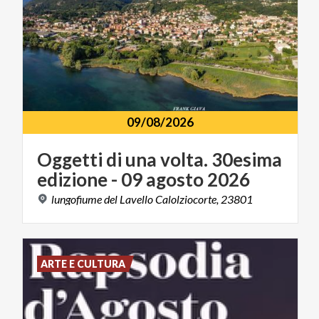
09/08/2026
Oggetti
di
una
volta.
30esima
edizione
-
09
agosto
2026
lungofiume
del
Lavello
Calolziocorte,
23801
ARTE E CULTURA