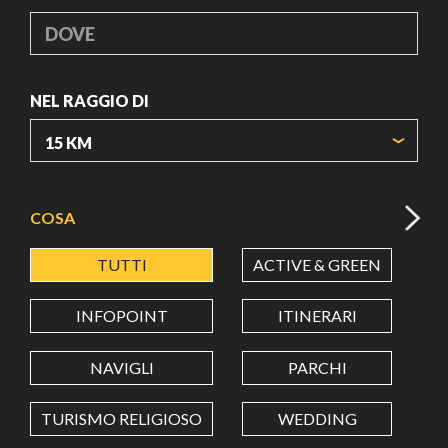
DOVE
NEL RAGGIO DI
ORIGIN COORDINATES
COSA
TUTTI
ACTIVE & GREEN
A
LATITUDINE
INFOPOINT
ITINERARI
LONGITUDINE
NAVIGLI
PARCHI
TURISMO RELIGIOSO
WEDDING
Value in decimal degrees. Use dot (.) as decimal separator.