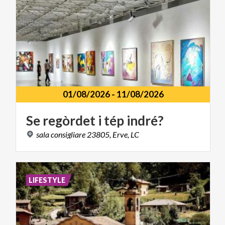
01/08/2026
-
11/08/2026
Se
regòrdet
i
tép
indré?
sala
consigliare
23805,
Erve,
LC
LIFESTYLE