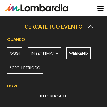
Salta
al
CERCA IL TUO EVENTO
contenuto
principale
QUANDO
OGGI
IN SETTIMANA
WEEKEND
SCEGLI PERIODO
DOVE
INTORNO A TE