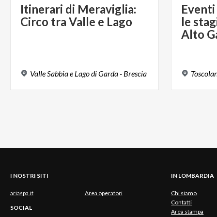
Itinerari
di
Meraviglia:
Eventi 
Circo
tra
Valle
e
Lago
le stag
Alto G
Valle
Sabbia
e
Lago
di
Garda
-
Brescia
Toscola
I NOSTRI SITI
IN LOMBARDIA
ariaspa.it
Area operatori
Chi siamo
Contatti
SOCIAL
Area stampa