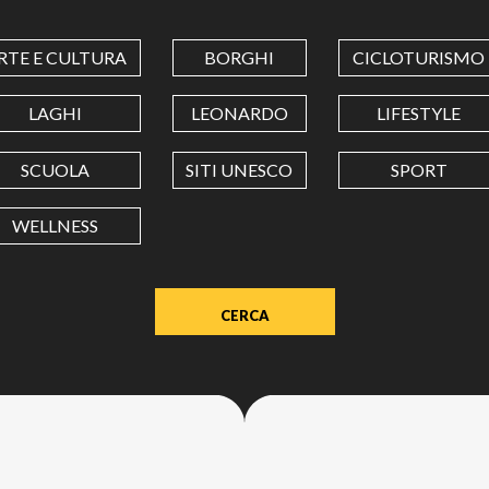
COORDINATES
RTE E CULTURA
BORGHI
CICLOTURISMO
LATITUDINE
LAGHI
LEONARDO
LIFESTYLE
SCUOLA
SITI UNESCO
SPORT
LONGITUDINE
WELLNESS
Value
in
decimal
degrees.
Use
dot
(.)
as
decimal