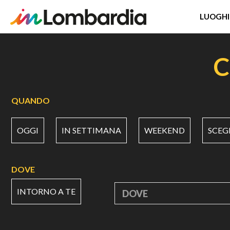
LUOGHI
Salta
al
C
contenuto
principale
QUANDO
OGGI
IN SETTIMANA
WEEKEND
SCEG
DOVE
INTORNO A TE
DOVE