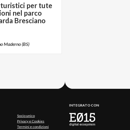
turistici per tute
ioni nel parco
arda Bresciano
no
Maderno
(BS)
INTEGRATO CON
Socio unico
Privacy e Cookies
Termini e condizioni