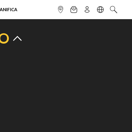
IANIFICA
INFOPOINT
NEWSLETTER
ISCRIVITI
LINGUA
CERCA
TO