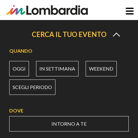
Salta
al
CERCA IL TUO EVENTO
contenuto
principale
QUANDO
OGGI
IN SETTIMANA
WEEKEND
SCEGLI PERIODO
DOVE
INTORNO A TE