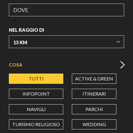
DOVE
NEL RAGGIO DI
ORIGIN COORDINATES
COSA
TUTTI
ACTIVE & GREEN
A
LATITUDINE
INFOPOINT
ITINERARI
LONGITUDINE
NAVIGLI
PARCHI
TURISMO RELIGIOSO
WEDDING
Value in decimal degrees. Use dot (.) as decimal separator.