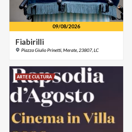
09/08/2026
Fiabirilli
Piazza
Giulio
Prinetti,
Merate,
23807,
LC
ARTE E CULTURA