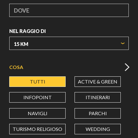
DOVE
NEL RAGGIO DI
ORIGIN COORDINATES
COSA
TUTTI
ACTIVE & GREEN
A
LATITUDINE
INFOPOINT
ITINERARI
LONGITUDINE
NAVIGLI
PARCHI
TURISMO RELIGIOSO
WEDDING
Value in decimal degrees. Use dot (.) as decimal separator.