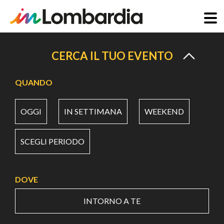
Salta
al
CERCA IL TUO EVENTO
contenuto
principale
QUANDO
OGGI
IN SETTIMANA
WEEKEND
SCEGLI PERIODO
DOVE
INTORNO A TE