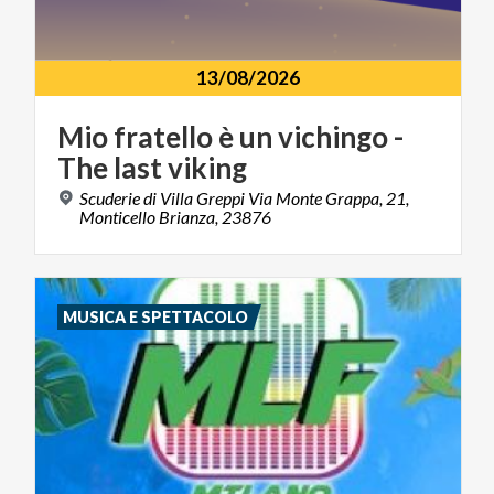
13/08/2026
Mio
fratello
è
un
vichingo
-
The
last
viking
Scuderie di Villa Greppi Via Monte Grappa, 21,
Monticello Brianza, 23876
MUSICA E SPETTACOLO