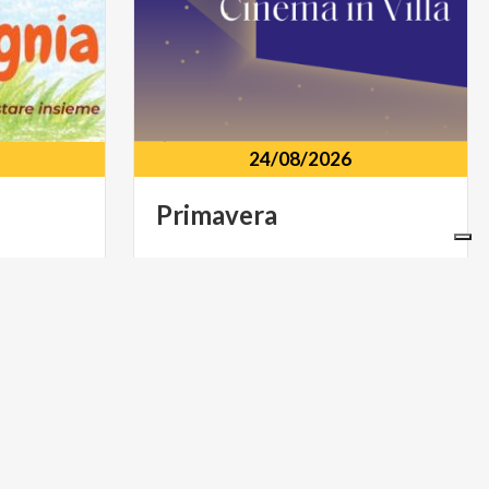
24/08/2026
Primavera
a Via
Scuderie di Villa Greppi Via Monte
23899
Grappa, 21, Monticello Brianza, 23876
ARTE E CULTURA