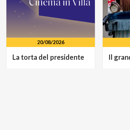
20/08/2026
La
torta
del
presidente
Il
gran
Scuderie di Villa Greppi Via Monte
Parco Vi
Grappa, 21, Monticello Brianza, 23876
Fumagall
ARTE E CULTURA
ARTE E C