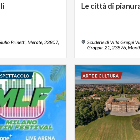
li
Le
città
di
pianur
iulio Prinetti, Merate, 23807,
Scuderie di Villa Greppi V
E SPETTACOLO
ARTE E CULTURA