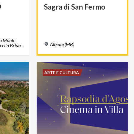
a
Sagra
di
San
Fermo
ia Monte
Albiate
(MB)
Grappa, 21, 23876, Monticello Brianza, LC
ARTE E CULTURA