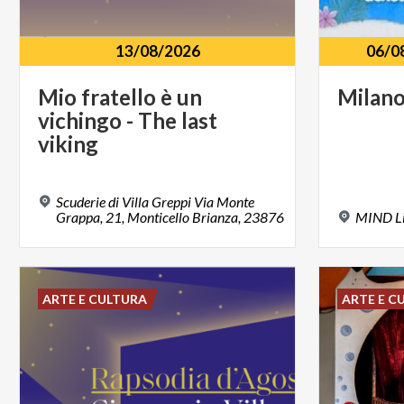
13/08/2026
06/0
Mio fratello è un
Milan
vichingo - The last
viking
Scuderie di Villa Greppi Via Monte
Grappa, 21, Monticello Brianza, 23876
MIND
L
ARTE E CULTURA
ARTE E C