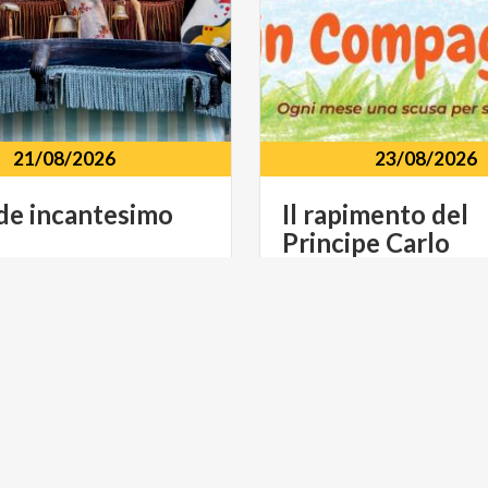
21/08/2026
23/08/2026
de
incantesimo
Il
rapimento
del
Principe
Carlo
lla della Concordia Via
Parco Villa della Concordi
i, 24, 23899, Robbiate, LC
Fumagalli, 24, Robbiate, 
ULTURA
MUSICA E SPETTACOLO