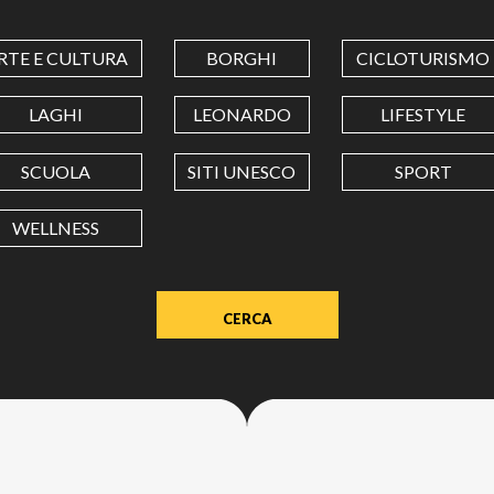
COORDINATES
RTE E CULTURA
BORGHI
CICLOTURISMO
LATITUDINE
LAGHI
LEONARDO
LIFESTYLE
SCUOLA
SITI UNESCO
SPORT
LONGITUDINE
WELLNESS
Value
in
decimal
degrees.
Use
dot
(.)
as
decimal