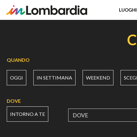
LUOGHI
Salta
al
C
contenuto
principale
QUANDO
OGGI
IN SETTIMANA
WEEKEND
SCEG
DOVE
INTORNO A TE
DOVE