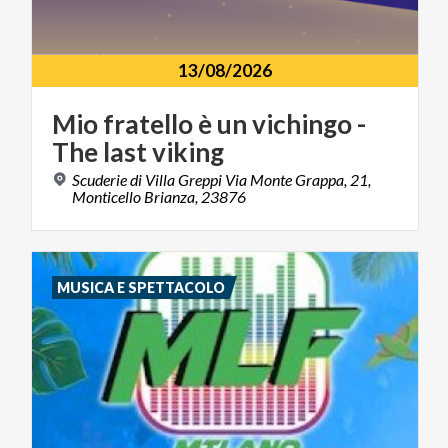
13/08/2026
Mio
fratello
è
un
vichingo
-
The
last
viking
Scuderie di Villa Greppi Via Monte Grappa, 21,
Monticello Brianza, 23876
MUSICA E SPETTACOLO