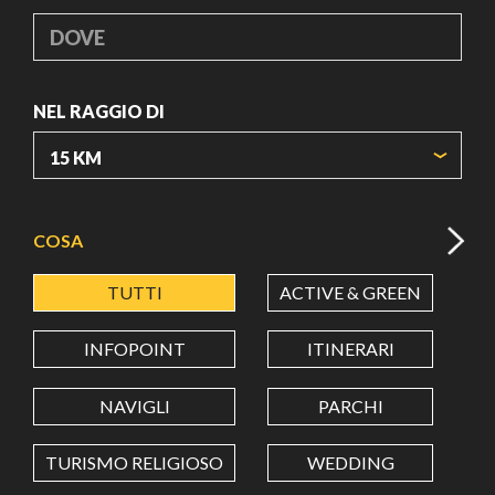
DOVE
NEL RAGGIO DI
ORIGIN COORDINATES
COSA
TUTTI
ACTIVE & GREEN
A
LATITUDINE
INFOPOINT
ITINERARI
LONGITUDINE
NAVIGLI
PARCHI
TURISMO RELIGIOSO
WEDDING
Value in decimal degrees. Use dot (.) as decimal separator.