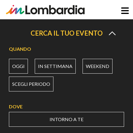
Salta
al
CERCA IL TUO EVENTO
contenuto
principale
QUANDO
OGGI
IN SETTIMANA
WEEKEND
SCEGLI PERIODO
DOVE
INTORNO A TE