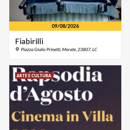
09/08/2026
Fiabirilli
Piazza
Giulio
Prinetti,
Merate,
23807,
LC
ARTE E CULTURA