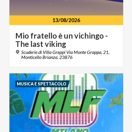
13/08/2026
Mio
fratello
è
un
vichingo
-
The
last
viking
Scuderie di Villa Greppi Via Monte Grappa, 21,
Monticello Brianza, 23876
MUSICA E SPETTACOLO