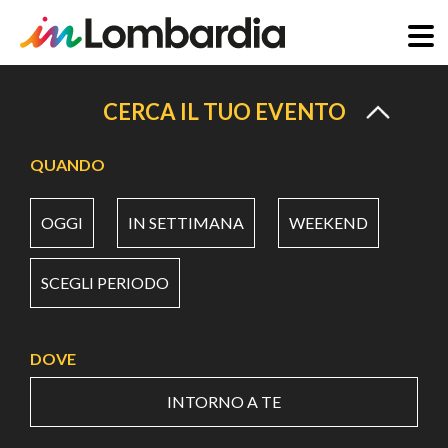
Salta
al
CERCA IL TUO EVENTO
contenuto
principale
QUANDO
OGGI
IN SETTIMANA
WEEKEND
SCEGLI PERIODO
DOVE
INTORNO A TE