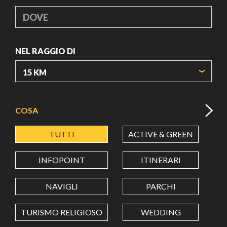
DOVE
NEL RAGGIO DI
ORIGIN COORDINATES
COSA
TUTTI
ACTIVE & GREEN
A
LATITUDINE
INFOPOINT
ITINERARI
LONGITUDINE
NAVIGLI
PARCHI
TURISMO RELIGIOSO
WEDDING
Value in decimal degrees. Use dot (.) as decimal separator.