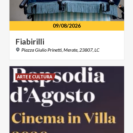
09/08/2026
Fiabirilli
Piazza
Giulio
Prinetti,
Merate,
23807,
LC
ARTE E CULTURA