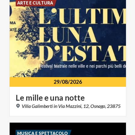
ARTE E CULTURA
29/08/2026
Le
mille
e
una
notte
Villa
Galimberti
in
Via
Mazzini,
12,
Osnago,
23875
MUSICA E SPETTACOLO