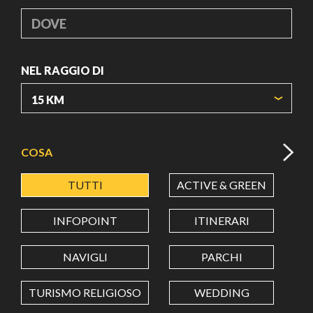
DOVE
NEL RAGGIO DI
ORIGIN COORDINATES
COSA
TUTTI
ACTIVE & GREEN
A
LATITUDINE
INFOPOINT
ITINERARI
LONGITUDINE
NAVIGLI
PARCHI
TURISMO RELIGIOSO
WEDDING
Value in decimal degrees. Use dot (.) as decimal separator.