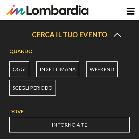
Salta
al
CERCA IL TUO EVENTO
contenuto
principale
QUANDO
OGGI
IN SETTIMANA
WEEKEND
SCEGLI PERIODO
DOVE
INTORNO A TE