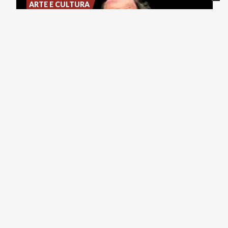
ARTE E CULTURA
30/08/2026
Conferenza
buffa–
Antonio
Catalano
Urgnano
Sconosciuta