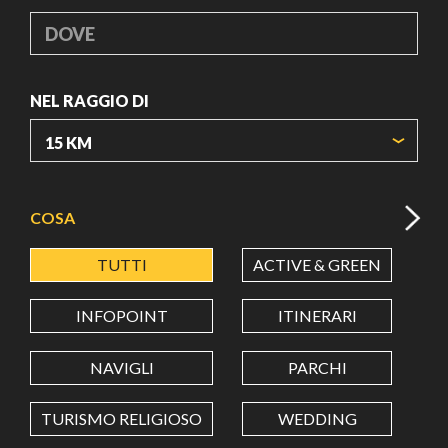
DOVE
NEL RAGGIO DI
ORIGIN COORDINATES
COSA
TUTTI
ACTIVE & GREEN
A
LATITUDINE
INFOPOINT
ITINERARI
LONGITUDINE
NAVIGLI
PARCHI
TURISMO RELIGIOSO
WEDDING
Value in decimal degrees. Use dot (.) as decimal separator.