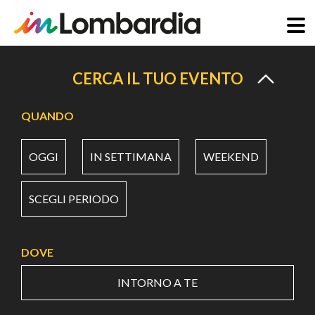
Salta
al
CERCA IL TUO EVENTO
contenuto
principale
QUANDO
OGGI
IN SETTIMANA
WEEKEND
SCEGLI PERIODO
DOVE
INTORNO A TE