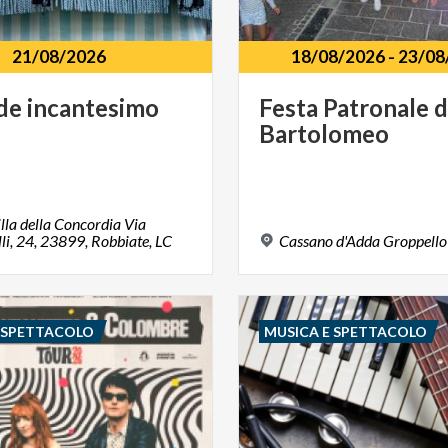
21/08/2026
18/08/2026
-
23/08
de
incantesimo
Festa
Patronale
d
Bartolomeo
lla della Concordia Via
i, 24, 23899, Robbiate, LC
Cassano
d'Adda
Groppello
E SPETTACOLO
MUSICA E SPETTACOLO