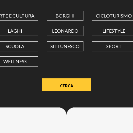
COORDINATES
RTE E CULTURA
BORGHI
CICLOTURISMO
LATITUDINE
LAGHI
LEONARDO
LIFESTYLE
SCUOLA
SITI UNESCO
SPORT
LONGITUDINE
WELLNESS
Value
in
decimal
degrees.
Use
dot
(.)
as
decimal