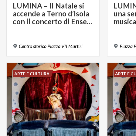
LUMINA – Il Natale si
LUMIN
accende a Terno d’Isola
una ser
con il concerto di Ensemble Armonie
Centro
storico
Piazza
VII
Martiri
Piazza
P
ARTE E CULTURA
ARTE E C