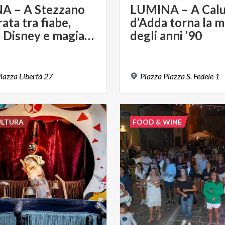
A – A Stezzano
LUMINA – A Cal
ata tra fiabe,
d’Adda torna la m
musica Disney e magia per tutta la famiglia
degli anni ’90
iazza
Libertà
27
Piazza
Piazza
S.
Fedele
1
ULTURA
FOOD & WINE