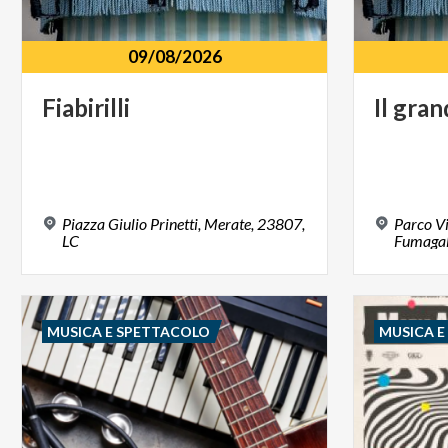
09/08/2026
Fiabirilli
Il
gran
Piazza Giulio Prinetti, Merate, 23807,
Parco Vi
LC
Fumagall
MUSICA E SPETTACOLO
MUSICA 