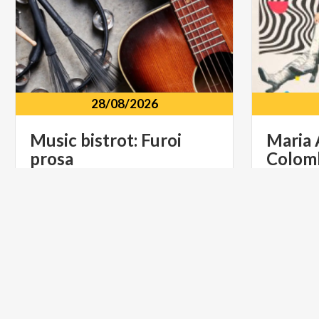
28/08/2026
Music
bistrot:
Furoi
Maria 
prosa
Colomb
Antoni
Scuola di Musica San Francesco Via
Cerri, 51, 23807, Merate, LC
NXT
Be
MUSICA E SPETTACOLO
MUSICA 