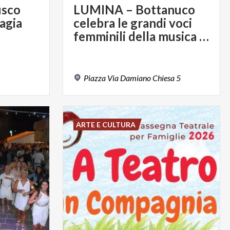
usco
LUMINA – Bottanuco
agia
celebra le grandi voci
femminili della musica italiana
Piazza
Via
Damiano
Chiesa
5
ARTE E CULTURA