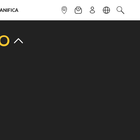
IANIFICA
INFOPOINT
NEWSLETTER
ISCRIVITI
LINGUA
CERCA
TO