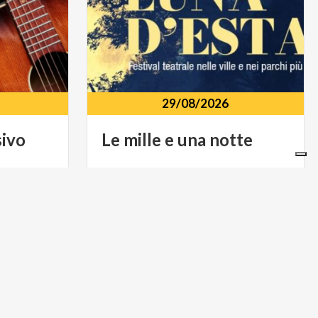
29/08/2026
sivo
Le
mille
e
una
notte
aniga,
Villa Galimberti in Via Mazzini, 12,
Osnago, 23875
ARTE E CULTURA