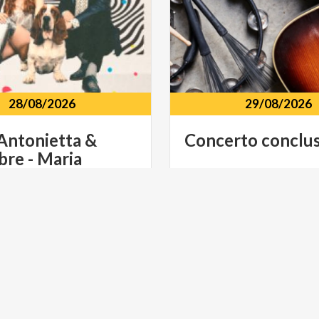
28/08/2026
29/08/2026
Antonietta &
Concerto
conclu
re - Maria
etta e Colombre
Area Cazzaniga Viale Cazz
rgamo
Piazzale
degli
Alpini
23807, Merate, LC
E SPETTACOLO
ARTE E CULTURA