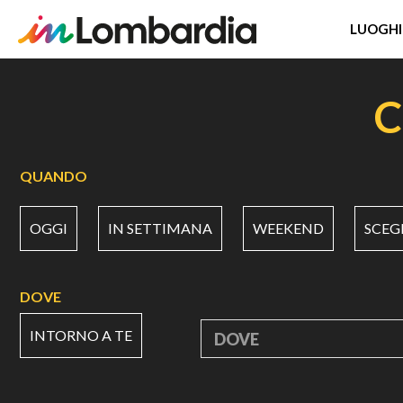
LUOGHI
Salta
al
C
contenuto
principale
QUANDO
OGGI
IN SETTIMANA
WEEKEND
SCEG
DOVE
INTORNO A TE
DOVE