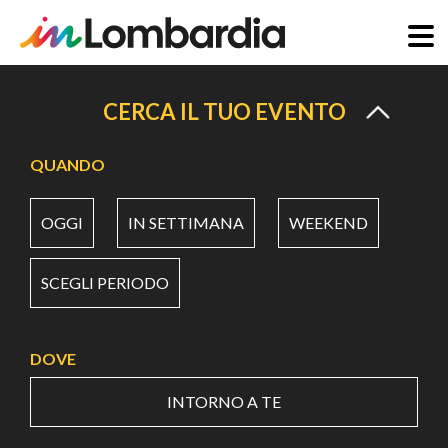
Salta
al
CERCA IL TUO EVENTO
contenuto
principale
QUANDO
OGGI
IN SETTIMANA
WEEKEND
SCEGLI PERIODO
DOVE
INTORNO A TE