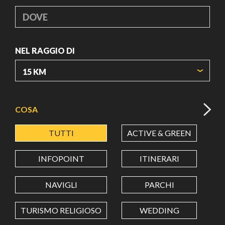
DOVE
NEL RAGGIO DI
ORIGIN COORDINATES
COSA
TUTTI
ACTIVE & GREEN
A
LATITUDINE
INFOPOINT
ITINERARI
LONGITUDINE
NAVIGLI
PARCHI
TURISMO RELIGIOSO
WEDDING
Value in decimal degrees. Use dot (.) as decimal separator.