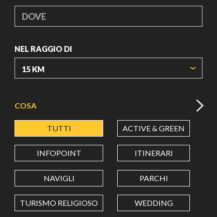
DOVE
NEL RAGGIO DI
ORIGIN COORDINATES
COSA
TUTTI
ACTIVE & GREEN
A
LATITUDINE
INFOPOINT
ITINERARI
LONGITUDINE
NAVIGLI
PARCHI
TURISMO RELIGIOSO
WEDDING
Value in decimal degrees. Use dot (.) as decimal separator.