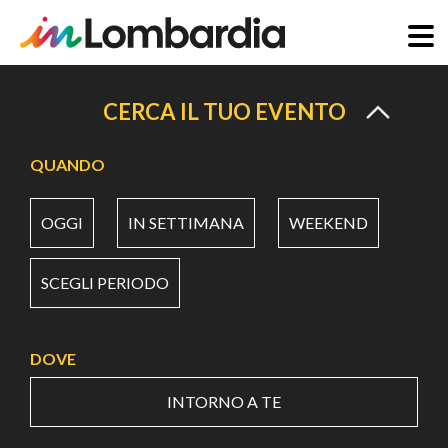
Salta
al
CERCA IL TUO EVENTO
contenuto
principale
QUANDO
OGGI
IN SETTIMANA
WEEKEND
SCEGLI PERIODO
DOVE
INTORNO A TE