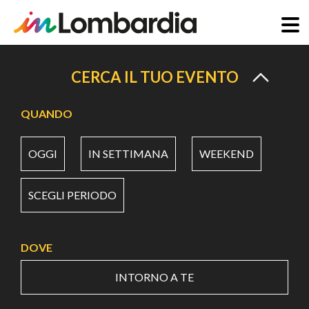
Salta
al
CERCA IL TUO EVENTO
contenuto
principale
QUANDO
OGGI
IN SETTIMANA
WEEKEND
SCEGLI PERIODO
DOVE
INTORNO A TE