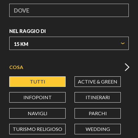
DOVE
NEL RAGGIO DI
ORIGIN COORDINATES
COSA
TUTTI
ACTIVE & GREEN
A
LATITUDINE
INFOPOINT
ITINERARI
LONGITUDINE
NAVIGLI
PARCHI
TURISMO RELIGIOSO
WEDDING
Value in decimal degrees. Use dot (.) as decimal separator.