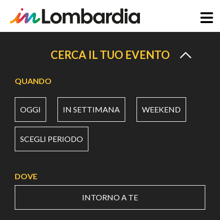
Salta
al
CERCA IL TUO EVENTO
contenuto
principale
QUANDO
OGGI
IN SETTIMANA
WEEKEND
SCEGLI PERIODO
DOVE
INTORNO A TE