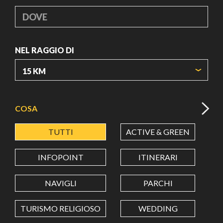
DOVE
NEL RAGGIO DI
ORIGIN COORDINATES
COSA
TUTTI
ACTIVE & GREEN
A
LATITUDINE
INFOPOINT
ITINERARI
LONGITUDINE
NAVIGLI
PARCHI
TURISMO RELIGIOSO
WEDDING
Value in decimal degrees. Use dot (.) as decimal separator.