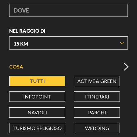
DOVE
NEL RAGGIO DI
ORIGIN COORDINATES
COSA
TUTTI
ACTIVE & GREEN
A
LATITUDINE
INFOPOINT
ITINERARI
LONGITUDINE
NAVIGLI
PARCHI
TURISMO RELIGIOSO
WEDDING
Value in decimal degrees. Use dot (.) as decimal separator.