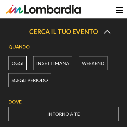
Salta
al
CERCA IL TUO EVENTO
contenuto
principale
QUANDO
OGGI
IN SETTIMANA
WEEKEND
SCEGLI PERIODO
DOVE
INTORNO A TE