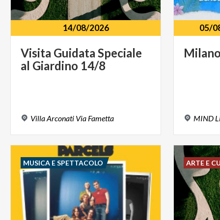
14/08/2026
05/0
Visita
Guidata
Speciale
Milan
al
Giardino
14/8
Villa
Arconati
Via
Fametta
MIND
L
MUSICA E SPETTACOLO
ARTE E C