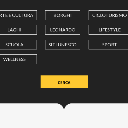
COORDINATES
RTE E CULTURA
BORGHI
CICLOTURISMO
LATITUDINE
LAGHI
LEONARDO
LIFESTYLE
SCUOLA
SITI UNESCO
SPORT
LONGITUDINE
WELLNESS
Value
in
decimal
degrees.
Use
dot
(.)
as
decimal