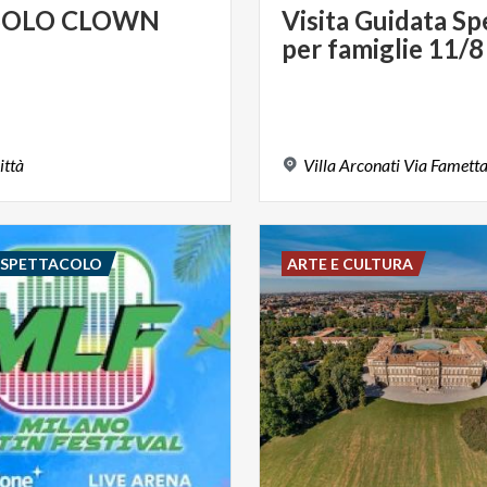
SOLO
CLOWN
Visita
Guidata
Sp
per
famiglie
11/8
ittà
Villa
Arconati
Via
Famett
E SPETTACOLO
ARTE E CULTURA