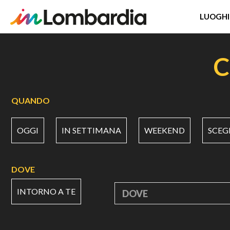
LUOGHI
Salta
al
C
contenuto
principale
QUANDO
OGGI
IN SETTIMANA
WEEKEND
SCEG
DOVE
INTORNO A TE
DOVE