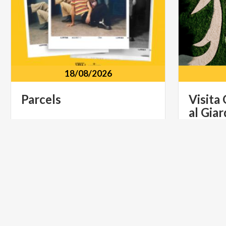
18/08/2026
Parcels
Visita
al
Giar
Circolo Magnolia via Circonvallazione
Idroscalo, 41
Villa
Ar
ARTE E CULTURA
MUSICA 