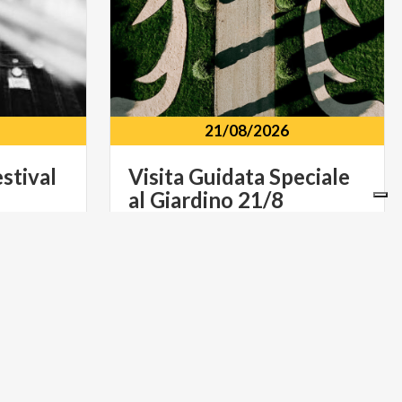
21/08/2026
stival
Visita
Guidata
Speciale
al
Giardino
21/8
onvallazione
Villa
Arconati
Via
Fametta
MUSICA E SPETTACOLO