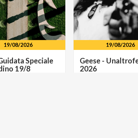
19/08/2026
19/08/2026
Guidata
Speciale
Geese
-
Unaltrofe
dino
19/8
2026
Circolo Magnolia via Circ
conati
Via
Fametta
Idroscalo, 41
E SPETTACOLO
ARTE E CULTURA