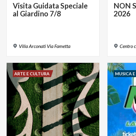
Visita
Guidata
Speciale
NON
al
Giardino
7/8
2026
Villa
Arconati
Via
Fametta
Centro
c
ARTE E CULTURA
MUSICA 