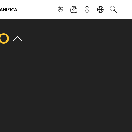
IANIFICA
INFOPOINT
NEWSLETTER
ISCRIVITI
LINGUA
CERCA
TO