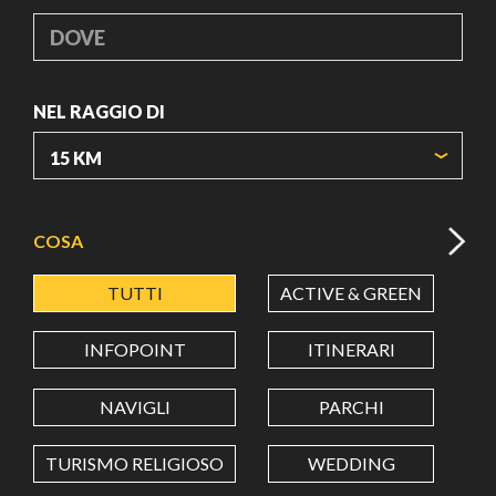
DOVE
NEL RAGGIO DI
ORIGIN COORDINATES
COSA
TUTTI
ACTIVE & GREEN
A
LATITUDINE
INFOPOINT
ITINERARI
LONGITUDINE
NAVIGLI
PARCHI
TURISMO RELIGIOSO
WEDDING
Value in decimal degrees. Use dot (.) as decimal separator.