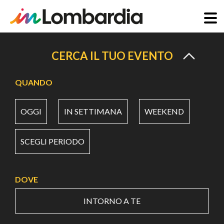
Salta
al
CERCA IL TUO EVENTO
contenuto
principale
QUANDO
OGGI
IN SETTIMANA
WEEKEND
SCEGLI PERIODO
DOVE
INTORNO A TE