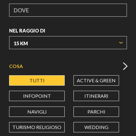
DOVE
NEL RAGGIO DI
ORIGIN COORDINATES
COSA
TUTTI
ACTIVE & GREEN
A
LATITUDINE
INFOPOINT
ITINERARI
LONGITUDINE
NAVIGLI
PARCHI
TURISMO RELIGIOSO
WEDDING
Value in decimal degrees. Use dot (.) as decimal separator.