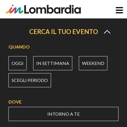
Salta
al
CERCA IL TUO EVENTO
contenuto
principale
QUANDO
OGGI
IN SETTIMANA
WEEKEND
SCEGLI PERIODO
DOVE
INTORNO A TE