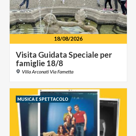
18/08/2026
Visita
Guidata
Speciale
per
famiglie
18/8
Villa
Arconati
Via
Fametta
MUSICA E SPETTACOLO