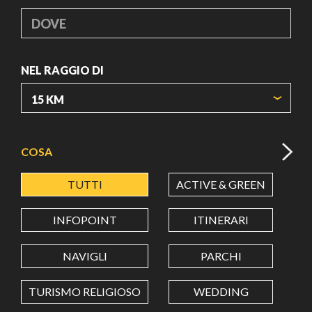
DOVE
NEL RAGGIO DI
ORIGIN COORDINATES
COSA
TUTTI
ACTIVE & GREEN
A
LATITUDINE
INFOPOINT
ITINERARI
LONGITUDINE
NAVIGLI
PARCHI
TURISMO RELIGIOSO
WEDDING
Value in decimal degrees. Use dot (.) as decimal separator.