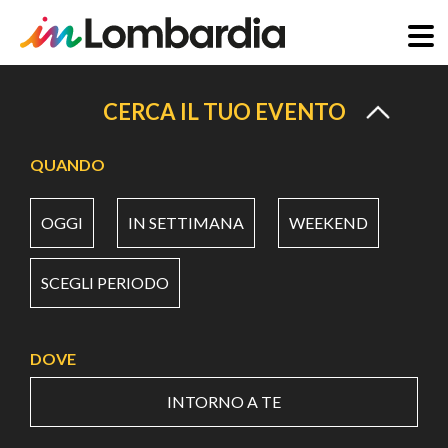
Salta
al
CERCA IL TUO EVENTO
contenuto
principale
QUANDO
OGGI
IN SETTIMANA
WEEKEND
SCEGLI PERIODO
DOVE
INTORNO A TE