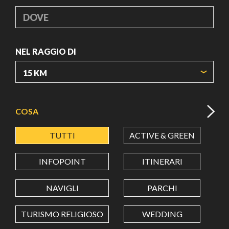
DOVE
NEL RAGGIO DI
ORIGIN COORDINATES
COSA
TUTTI
ACTIVE & GREEN
A
LATITUDINE
INFOPOINT
ITINERARI
LONGITUDINE
NAVIGLI
PARCHI
TURISMO RELIGIOSO
WEDDING
Value in decimal degrees. Use dot (.) as decimal separator.