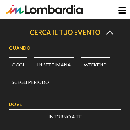
Salta
al
CERCA IL TUO EVENTO
contenuto
principale
QUANDO
OGGI
IN SETTIMANA
WEEKEND
SCEGLI PERIODO
DOVE
INTORNO A TE