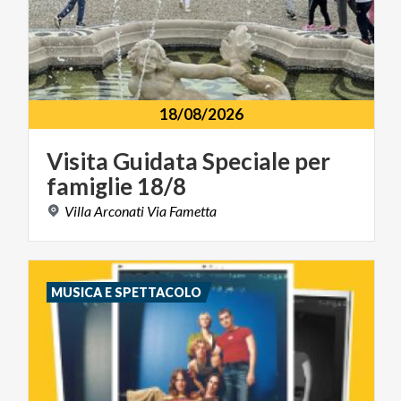
18/08/2026
Visita
Guidata
Speciale
per
famiglie
18/8
Villa
Arconati
Via
Fametta
MUSICA E SPETTACOLO