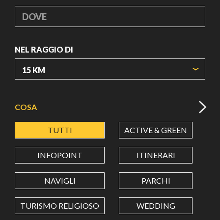
DOVE
NEL RAGGIO DI
ORIGIN COORDINATES
COSA
TUTTI
ACTIVE & GREEN
A
LATITUDINE
INFOPOINT
ITINERARI
LONGITUDINE
NAVIGLI
PARCHI
TURISMO RELIGIOSO
WEDDING
Value in decimal degrees. Use dot (.) as decimal separator.