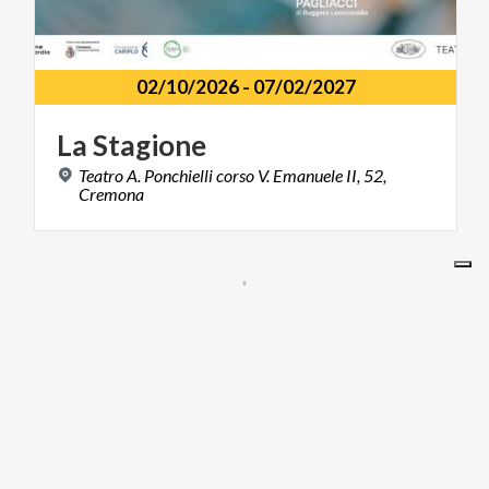
02/10/2026
-
07/02/2027
La
Stagione
Teatro A. Ponchielli corso V. Emanuele II, 52,
Cremona
I NOSTRI SITI
ariaspa.it
Area operatori
SOCIAL