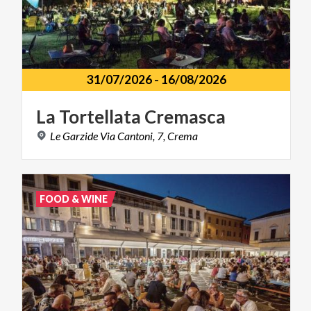
31/07/2026
-
16/08/2026
La
Tortellata
Cremasca
Le
Garzide
Via
Cantoni,
7,
Crema
FOOD & WINE