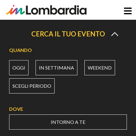
Salta
al
CERCA IL TUO EVENTO
contenuto
principale
QUANDO
OGGI
IN SETTIMANA
WEEKEND
SCEGLI PERIODO
DOVE
INTORNO A TE