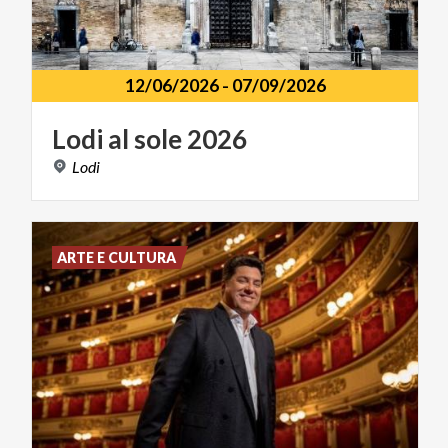
12/06/2026
-
07/09/2026
Lodi
al
sole
2026
Lodi
ARTE E CULTURA