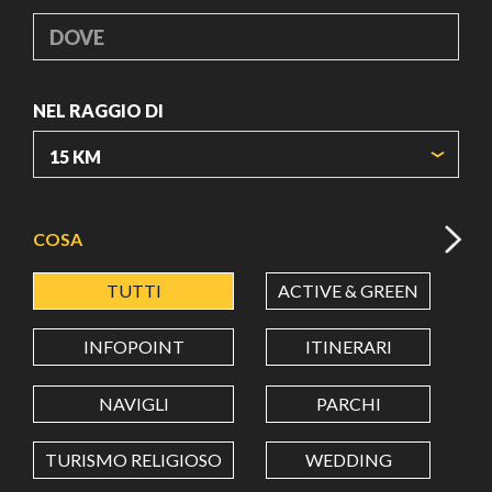
DOVE
NEL RAGGIO DI
ORIGIN COORDINATES
COSA
TUTTI
ACTIVE & GREEN
A
LATITUDINE
INFOPOINT
ITINERARI
LONGITUDINE
NAVIGLI
PARCHI
TURISMO RELIGIOSO
WEDDING
Value in decimal degrees. Use dot (.) as decimal separator.