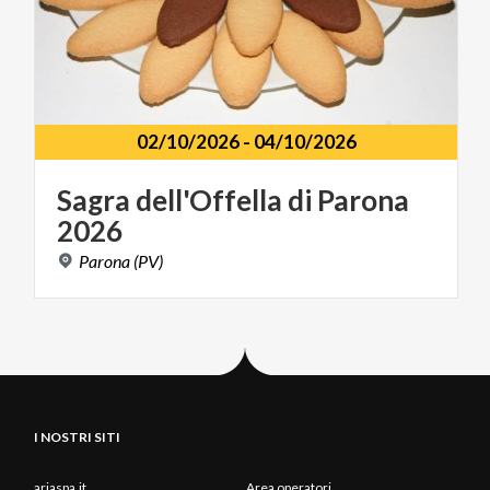
02/10/2026
-
04/10/2026
Sagra
dell'Offella
di
Parona
2026
Parona
(PV)
I NOSTRI SITI
ariaspa.it
Area operatori