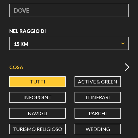
DOVE
NEL RAGGIO DI
ORIGIN COORDINATES
COSA
TUTTI
ACTIVE & GREEN
A
LATITUDINE
INFOPOINT
ITINERARI
LONGITUDINE
NAVIGLI
PARCHI
TURISMO RELIGIOSO
WEDDING
Value in decimal degrees. Use dot (.) as decimal separator.