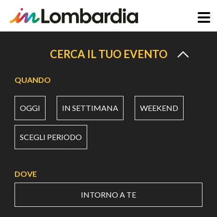
Salta
al
CERCA IL TUO EVENTO
contenuto
principale
QUANDO
OGGI
IN SETTIMANA
WEEKEND
SCEGLI PERIODO
DOVE
INTORNO A TE