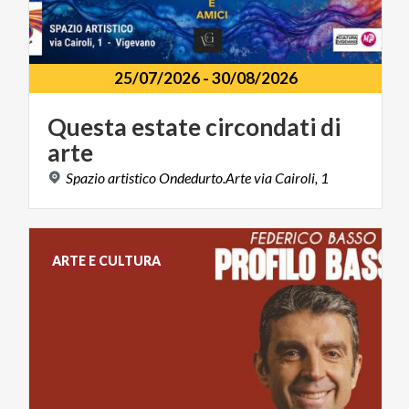
25/07/2026
-
30/08/2026
Questa
estate
circondati
di
arte
Spazio
artistico
Ondedurto.Arte
via
Cairoli,
1
ARTE E CULTURA