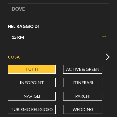
DOVE
NEL RAGGIO DI
ORIGIN COORDINATES
COSA
TUTTI
ACTIVE & GREEN
A
LATITUDINE
INFOPOINT
ITINERARI
LONGITUDINE
NAVIGLI
PARCHI
TURISMO RELIGIOSO
WEDDING
Value in decimal degrees. Use dot (.) as decimal separator.