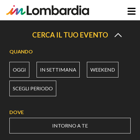
Salta
al
CERCA IL TUO EVENTO
contenuto
principale
QUANDO
OGGI
IN SETTIMANA
WEEKEND
SCEGLI PERIODO
DOVE
INTORNO A TE