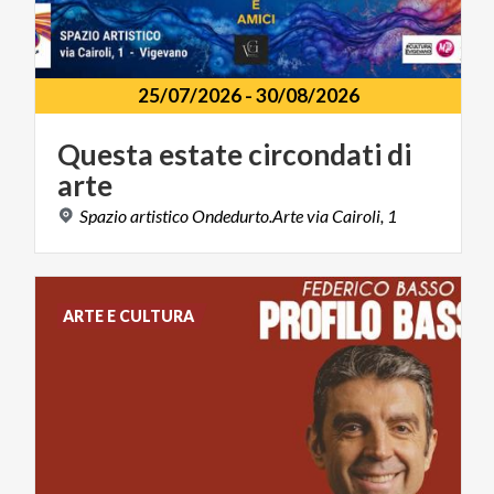
25/07/2026
-
30/08/2026
Questa
estate
circondati
di
arte
Spazio
artistico
Ondedurto.Arte
via
Cairoli,
1
ARTE E CULTURA