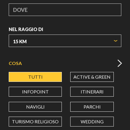
DOVE
NEL RAGGIO DI
ORIGIN COORDINATES
COSA
TUTTI
ACTIVE & GREEN
A
LATITUDINE
INFOPOINT
ITINERARI
LONGITUDINE
NAVIGLI
PARCHI
TURISMO RELIGIOSO
WEDDING
Value in decimal degrees. Use dot (.) as decimal separator.