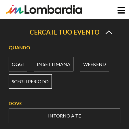
Salta
al
CERCA IL TUO EVENTO
contenuto
principale
QUANDO
OGGI
IN SETTIMANA
WEEKEND
SCEGLI PERIODO
DOVE
INTORNO A TE