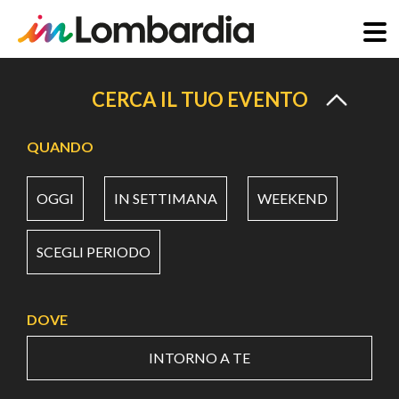
Salta
al
CERCA IL TUO EVENTO
contenuto
principale
QUANDO
OGGI
IN SETTIMANA
WEEKEND
SCEGLI PERIODO
DOVE
INTORNO A TE