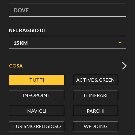
DOVE
NEL RAGGIO DI
ORIGIN COORDINATES
COSA
TUTTI
ACTIVE & GREEN
A
LATITUDINE
INFOPOINT
ITINERARI
LONGITUDINE
NAVIGLI
PARCHI
TURISMO RELIGIOSO
WEDDING
Value in decimal degrees. Use dot (.) as decimal separator.