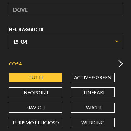
DOVE
NEL RAGGIO DI
ORIGIN COORDINATES
COSA
TUTTI
ACTIVE & GREEN
A
LATITUDINE
INFOPOINT
ITINERARI
LONGITUDINE
NAVIGLI
PARCHI
TURISMO RELIGIOSO
WEDDING
Value in decimal degrees. Use dot (.) as decimal separator.