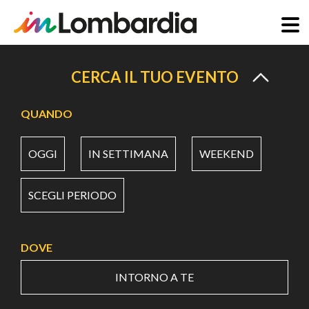
Salta
al
CERCA IL TUO EVENTO
contenuto
principale
QUANDO
OGGI
IN SETTIMANA
WEEKEND
SCEGLI PERIODO
DOVE
INTORNO A TE