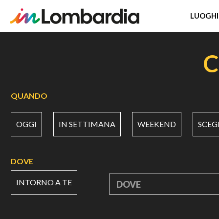
LUOGHI
Salta
al
C
contenuto
principale
QUANDO
OGGI
IN SETTIMANA
WEEKEND
SCEG
DOVE
INTORNO A TE
DOVE