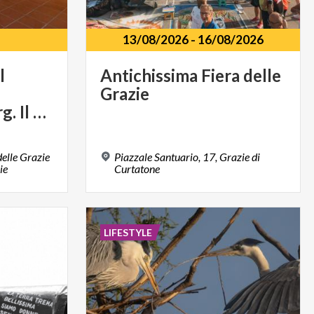
13/08/2026
-
16/08/2026
l
Antichissima
Fiera
delle
Grazie
Leitner-Gründberg. Il senso della grandezza
elle Grazie
Piazzale Santuario, 17, Grazie di
ie
Curtatone
LIFESTYLE