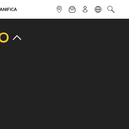
IANIFICA
INFOPOINT
NEWSLETTER
ISCRIVITI
LINGUA
CERCA
TO