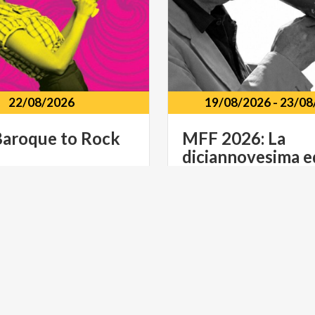
22/08/2026
19/08/2026
-
23/08
Baroque
to
Rock
MFF 2026: La
diciannovesima e
Cinema Mignon Via Gaeta
li,
31,
Castiglione
delle
Stiviere
22
ULTURA
MUSICA E SPETTACOLO