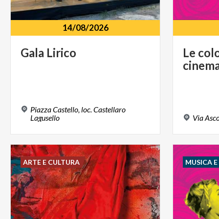
14/08/2026
Gala
Lirico
Le
col
cinem
Piazza Castello, loc. Castellaro
Lagusello
Via
Asco
ARTE E CULTURA
MUSICA 