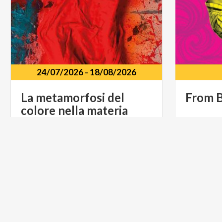
24/07/2026
-
18/08/2026
La
metamorfosi
del
From
colore
nella
materia
Casa
di
Rigoletto
Piazza
Sordello,
23,
Via
Asco
MUSICA E SPETTACOLO
ARTE E C