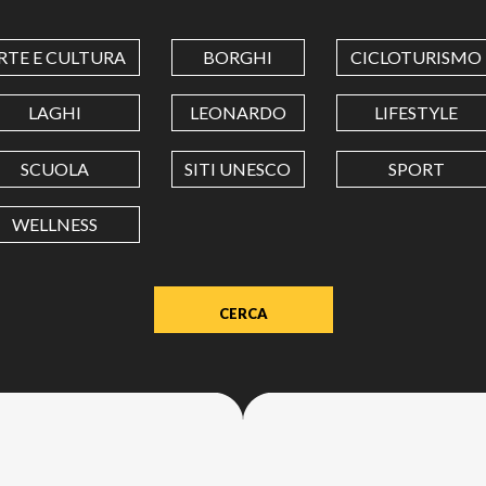
COORDINATES
RTE E CULTURA
BORGHI
CICLOTURISMO
LATITUDINE
LAGHI
LEONARDO
LIFESTYLE
SCUOLA
SITI UNESCO
SPORT
LONGITUDINE
WELLNESS
Value
in
decimal
degrees.
Use
dot
(.)
as
decimal