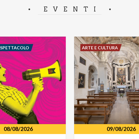
separator.
EVENTI
E SPETTACOLO
ARTE E CULTURA
08/08/2026
09/08/2026