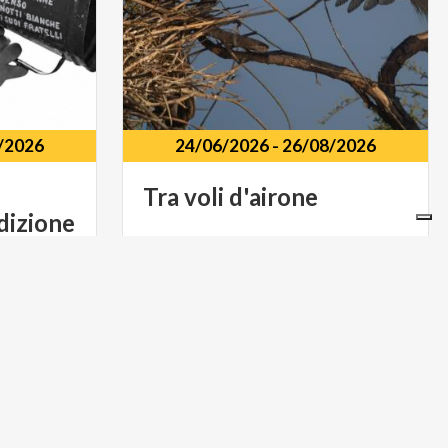
/2026
24/06/2026
-
26/08/2026
Tra
voli
d'airone
dizione
è dedicata al genio di Luchino Visconti
no Benzoni,
Giardini
Barbato,
2,
46100
Mantova
ARTE E CULTURA