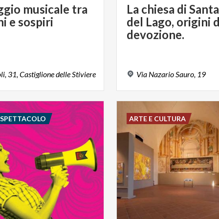
ggio
musicale
tra
La chiesa di Sant
ni
e
sospiri
del Lago, origini 
devozione.
li,
31,
Castiglione
delle
Stiviere
Via
Nazario
Sauro,
19
E SPETTACOLO
ARTE E CULTURA