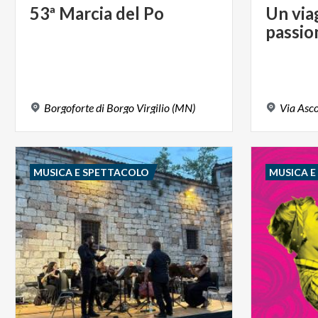
53ª
Marcia
del
Po
Un
via
passio
Borgoforte
di
Borgo
Virgilio
(MN)
Via
Asco
MUSICA E SPETTACOLO
MUSICA 