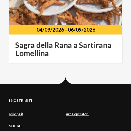
04/09/2026
-
06/09/2026
Sagra
della
Rana
a
Sartirana
Lomellina
I NOSTRI SITI
ariaspa.it
Area operatori
SOCIAL