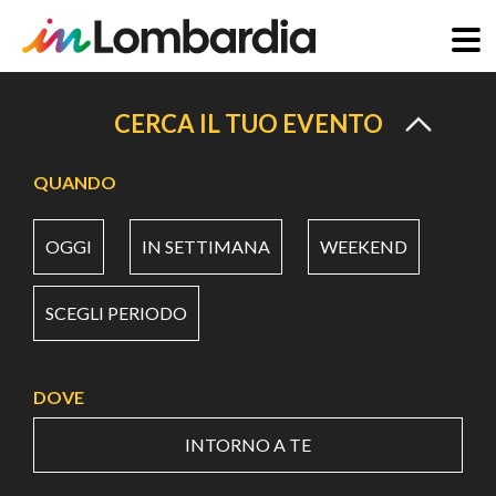
Salta
al
CERCA IL TUO EVENTO
contenuto
principale
QUANDO
OGGI
IN SETTIMANA
WEEKEND
SCEGLI PERIODO
DOVE
INTORNO A TE