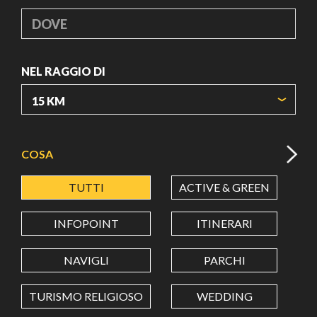
DOVE
NEL RAGGIO DI
ORIGIN COORDINATES
COSA
TUTTI
ACTIVE & GREEN
A
LATITUDINE
INFOPOINT
ITINERARI
LONGITUDINE
NAVIGLI
PARCHI
TURISMO RELIGIOSO
WEDDING
Value in decimal degrees. Use dot (.) as decimal separator.