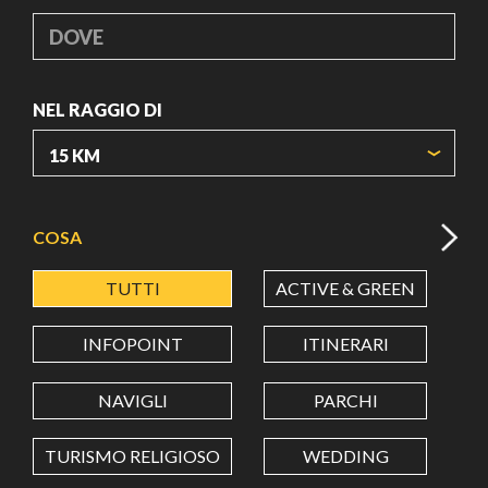
DOVE
NEL RAGGIO DI
ORIGIN COORDINATES
COSA
TUTTI
ACTIVE & GREEN
A
LATITUDINE
INFOPOINT
ITINERARI
LONGITUDINE
NAVIGLI
PARCHI
TURISMO RELIGIOSO
WEDDING
Value in decimal degrees. Use dot (.) as decimal separator.