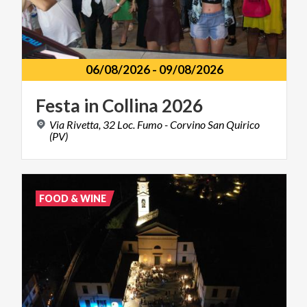
06/08/2026
-
09/08/2026
Festa
in
Collina
2026
Via Rivetta, 32 Loc. Fumo - Corvino San Quirico
(PV)
FOOD & WINE