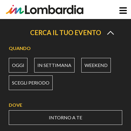
Salta
al
CERCA IL TUO EVENTO
contenuto
principale
QUANDO
OGGI
IN SETTIMANA
WEEKEND
SCEGLI PERIODO
DOVE
INTORNO A TE