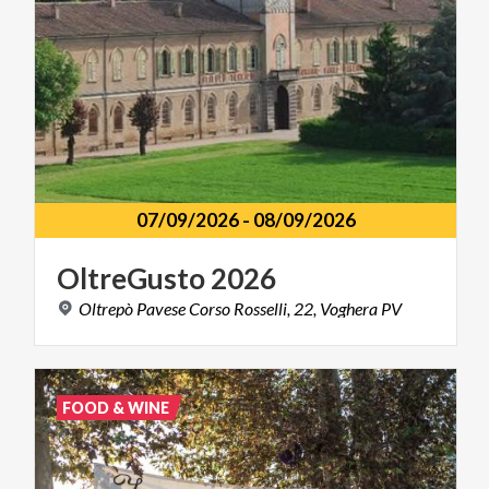
07/09/2026
-
08/09/2026
OltreGusto
2026
Oltrepò
Pavese
Corso
Rosselli,
22,
Voghera
PV
FOOD & WINE