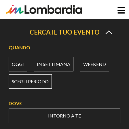
Salta
al
CERCA IL TUO EVENTO
contenuto
principale
QUANDO
OGGI
IN SETTIMANA
WEEKEND
SCEGLI PERIODO
DOVE
INTORNO A TE