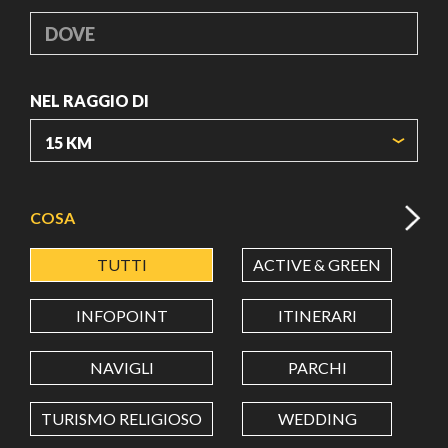
DOVE
NEL RAGGIO DI
ORIGIN COORDINATES
COSA
TUTTI
ACTIVE & GREEN
A
LATITUDINE
INFOPOINT
ITINERARI
LONGITUDINE
NAVIGLI
PARCHI
TURISMO RELIGIOSO
WEDDING
Value in decimal degrees. Use dot (.) as decimal separator.