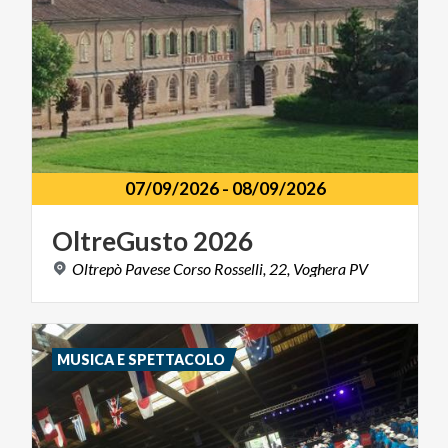
07/09/2026
-
08/09/2026
OltreGusto
2026
Oltrepò
Pavese
Corso
Rosselli,
22,
Voghera
PV
MUSICA E SPETTACOLO