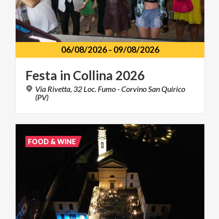
06/08/2026
-
09/08/2026
Festa
in
Collina
2026
Via Rivetta, 32 Loc. Fumo - Corvino San Quirico
(PV)
FOOD & WINE