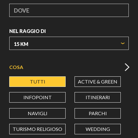
DOVE
NEL RAGGIO DI
ORIGIN COORDINATES
COSA
TUTTI
ACTIVE & GREEN
A
LATITUDINE
INFOPOINT
ITINERARI
LONGITUDINE
NAVIGLI
PARCHI
TURISMO RELIGIOSO
WEDDING
Value in decimal degrees. Use dot (.) as decimal separator.