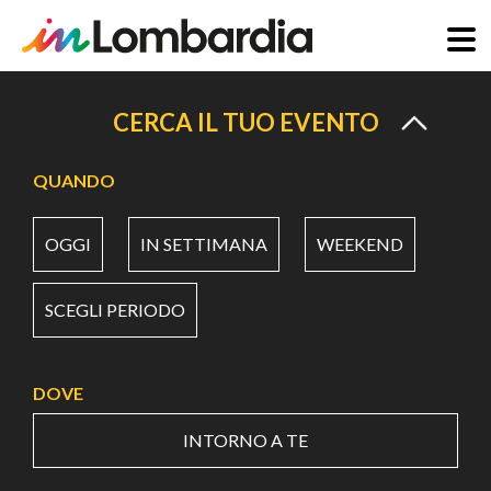
Salta
al
CERCA IL TUO EVENTO
contenuto
principale
QUANDO
OGGI
IN SETTIMANA
WEEKEND
SCEGLI PERIODO
DOVE
INTORNO A TE