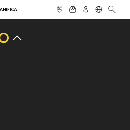
IANIFICA
INFOPOINT
NEWSLETTER
ISCRIVITI
LINGUA
CERCA
TO