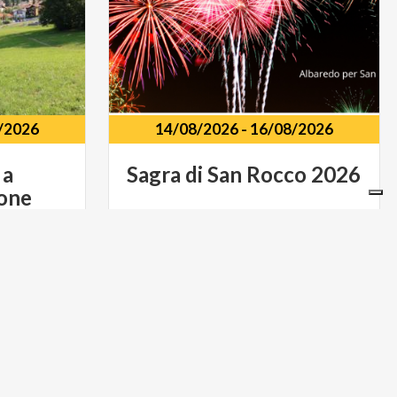
/2026
14/08/2026
-
16/08/2026
a
Sagra
di
San
Rocco
2026
ione
Chiesa di San Rocco Piazza San Marco,
Albaredo per San Marco (SO)
MONTAGNE