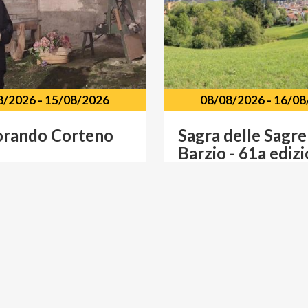
8/2026
-
15/08/2026
08/08/2026
-
16/08
orando
Corteno
Sagra
delle
Sagre
Barzio
-
61a
ediz
torico
Corteno
Golgi
(BS)
Valsassina
Barzio
(LC)
NE
ACTIVE & GREEN