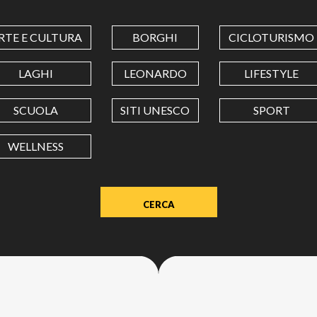
COORDINATES
RTE E CULTURA
BORGHI
CICLOTURISMO
LATITUDINE
LAGHI
LEONARDO
LIFESTYLE
SCUOLA
SITI UNESCO
SPORT
LONGITUDINE
WELLNESS
Value
in
decimal
degrees.
Use
dot
(.)
as
decimal