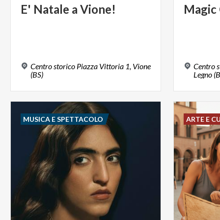
E'
Natale
a
Vione!
Magic
Centro storico Piazza Vittoria 1, Vione
Centro s
(BS)
Legno (B
MUSICA E SPETTACOLO
ARTE E C