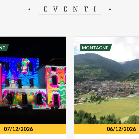
separator.
EVENTI
NE
MONTAGNE
07/12/2026
06/12/2026