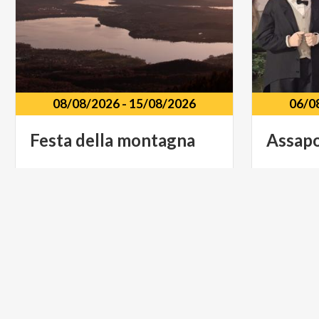
08/08/2026
-
15/08/2026
06/0
Festa
della
montagna
Assap
Grand Hotel Campo dei Fiori Via
Campo dei Fiori 115, Varese
Centro
S
PARCHI
MONTAG