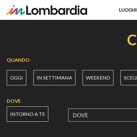
LUOGHI
Salta
al
C
contenuto
principale
QUANDO
OGGI
IN SETTIMANA
WEEKEND
SCEG
DOVE
INTORNO A TE
DOVE