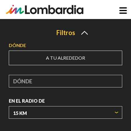
Pasar
al
Filtros
contenido
DÓNDE
principal
A TU ALREDEDOR
DÓNDE
EN EL RADIO DE
ORIGIN COORDINATES