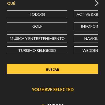
QUÉ
TODO(S)
ACTIVE & GREE
LATITUD
GOLF
INFOPOINT
LONGITUD
MÚSICA Y ENTRETENIMIENTO
NAVIGLI
TURISMO RELIGIOSO
WEDDING
Value in decimal degrees. Use dot (.) as decimal separator.
YOU HAVE SELECTED