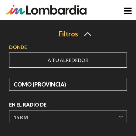
Pasar
al
Filtros
contenido
DÓNDE
principal
A TU ALREDEDOR
DÓNDE
EN EL RADIO DE
ORIGIN COORDINATES