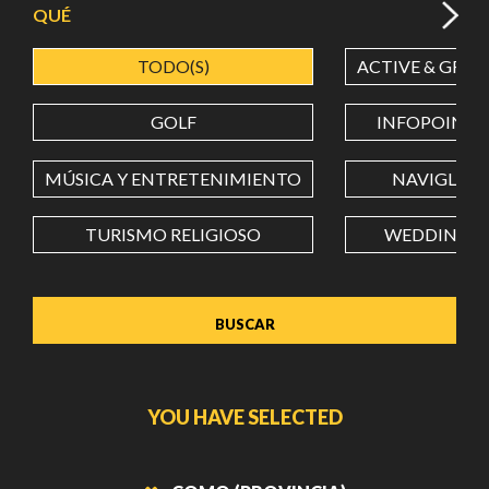
QUÉ
TODO(S)
ACTIVE & GREE
LATITUD
GOLF
INFOPOINT
LONGITUD
MÚSICA Y ENTRETENIMIENTO
NAVIGLI
TURISMO RELIGIOSO
WEDDING
Value in decimal degrees. Use dot (.) as decimal separator.
YOU HAVE SELECTED