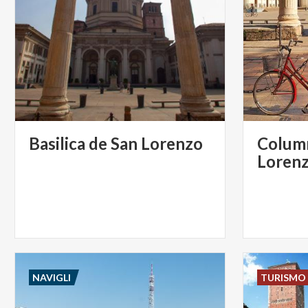
Basilica
de
San
Lorenzo
Column
Loren
NAVIGLI
TURISMO 