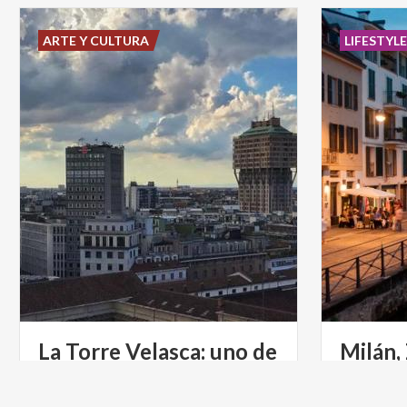
ARTE Y CULTURA
LIFESTYL
La Torre Velasca: uno de
Milán,
los símbolos históricos de Milán