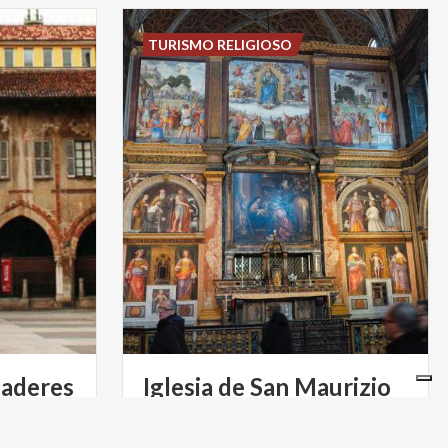
TURISMO RELIGIOSO
caderes
Iglesia
de
San
Maurizio
y Galería de los Susurros