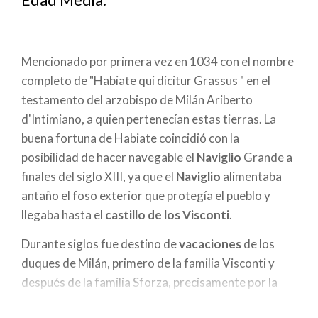
a
la
navegación
Mencionado por primera vez en 1034 con el nombre
completo de "Habiate qui dicitur Grassus " en el
testamento del arzobispo de Milán Ariberto
d'Intimiano, a quien pertenecían estas tierras. La
buena fortuna de Habiate coincidió con la
posibilidad de hacer navegable el
Naviglio
Grande a
finales del siglo XIII, ya que el
Naviglio
alimentaba
antaño el foso exterior que protegía el pueblo y
llegaba hasta el
castillo de los Visconti
.
Durante siglos fue destino de
vacaciones
de los
duques de Milán, primero de la familia Visconti y
después de la familia Sforza, precisamente por la
facilidad para llegar a lo largo del mismo y por la