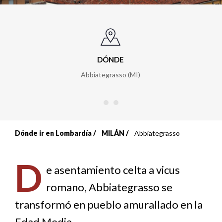
DÓNDE
Abbiategrasso (MI)
Dónde ir en Lombardía
MILÁN
Abbiategrasso
Sobrescribir
enlaces
D
e asentamiento celta a vicus
de
romano, Abbiategrasso se
ayuda
transformó en pueblo amurallado en la
Edad Media.