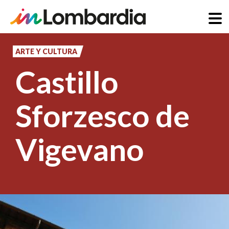
Pasar
al
ARTE Y CULTURA
contenido
Castillo
principal
Sforzesco de
Vigevano