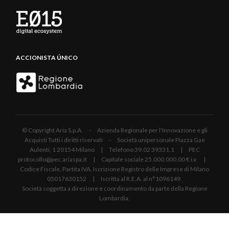
ACCIONISTA ÚNICO
© Copyright Aria S.p.A. - Azienda Regionale per l'Innovazione e gli
Acquisti Tutti i diritti riservati - Società unipersonale Piazza Gae
Aulenti, 1 20154 Milano | Telefono 39.02 39331.1 | PEC
protocollo@pec.ariaspa.it | Capitale sociale 25.000.000,00 € i.v. |
Codice Fiscale, Partita IVA, Iscrizione Registro delle Imprese di Milano
05017630152 | Iscritta al R.E.A. al n°1096149.
Società soggetta a direzione e coordinamento da parte della Regione
Lombardia.