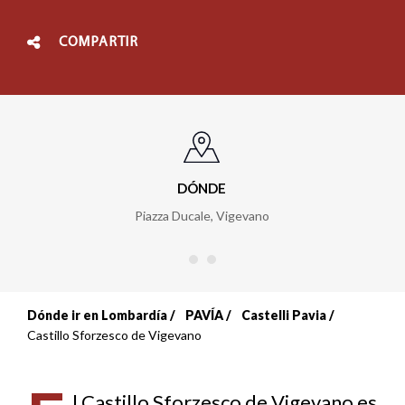
COMPARTIR
DÓNDE
Piazza Ducale
,
Vigevano
Dónde ir en Lombardía
PAVÍA
Castelli Pavia
Sobrescribir
Castillo Sforzesco de Vigevano
enlaces
l Castillo Sforzesco de Vigevano es