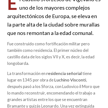
E
de
uno de los mayores complejos
ayuda
arquitectónicos de Europa, se eleva en
a
la parte alta de la ciudad sobre murallas
la
que nos remontan a la edad comunal.
navegación
Fue construido como fortificación militar pero
también como residencia. El primer núcleo del
castillo data de los siglos VII y X, es decir, la edad
longobarda.
La transformación en
residencia señorial
tiene
lugar en 1345 por obra de
Luchino Visconti
,
después pasó a los Sforza, con Ludovico il Moro que
lo mando reconstruir, encomendando el trabajo a
grandes artistas entre los que se encuentran
Bramante y quizás Leonardo. Una vez extinguida