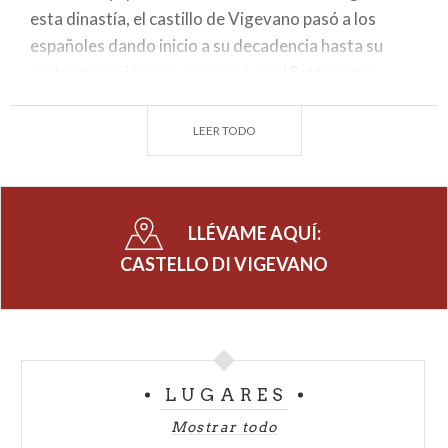
esta dinastía, el castillo de Vigevano pasó a los
españoles dando inicio a su decadencia hasta su
restructuración que comenzó en el Settecento.
El edificio central está formado por
tres bloques
LEER TODO
dispuestos en forma de herradura alrededor de un
patio. En el lado oriental está la caballeriza de
Ludovico il Moro, existe también una segunda
caballeriza, mandada construir por Galeazzo Maria
LLÉVAME AQUÍ:
Sforza en 1473 y utilizada hoy para albergar
CASTELLO DI VIGEVANO
exhibiciones temporales en la planta baja y destaca
también el
Museo Internazionale della Calzatura,
que se encuentra en el primer piso. En la parte de
detrás del castillo se encuentra el
Giardino delle
Dame
con la elegante galería de delle Dame,
LUGARES
reservada hace algún tiempo a la duquesa Beatrice
Mostrar todo
D'Este.