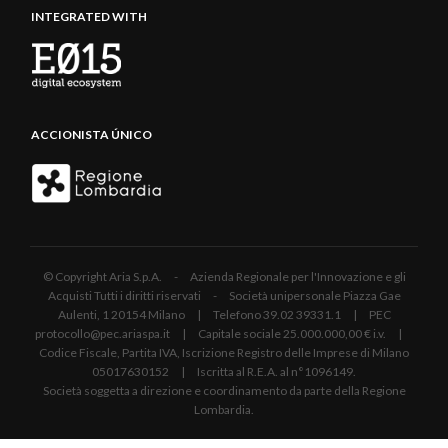
INTEGRATED WITH
ACCIONISTA ÚNICO
© Copyright Aria S.p.A. - Azienda Regionale per l'Innovazione e gli
Acquisti Tutti i diritti riservati - Società unipersonale Piazza Gae
Aulenti, 1 20154 Milano | Telefono 39.02 39331.1 | PEC
protocollo@pec.ariaspa.it | Capitale sociale 25.000.000,00 € i.v. |
Codice Fiscale, Partita IVA, Iscrizione Registro delle Imprese di Milano
05017630152 | Iscritta al R.E.A. al n°1096149.
Società soggetta a direzione e coordinamento da parte della Regione
Lombardia.