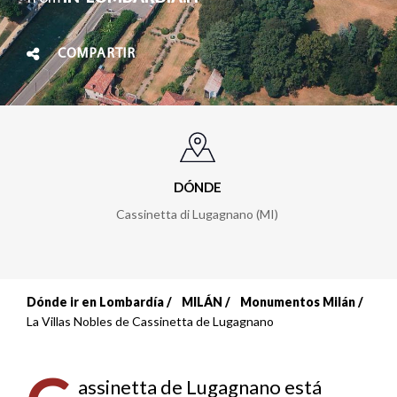
COMPARTIR
DÓNDE
Cassinetta di Lugagnano (MI)
Dónde ir en Lombardía
MILÁN
Monumentos Milán
Sobrescribir
La Villas Nobles de Cassinetta de Lugagnano
enlaces
de
assinetta de Lugagnano está