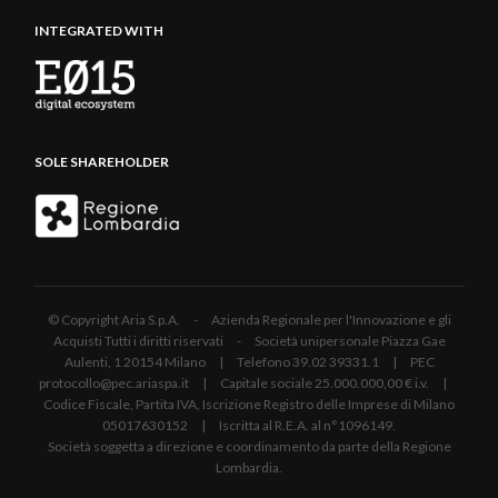
INTEGRATED WITH
SOLE SHAREHOLDER
© Copyright Aria S.p.A. - Azienda Regionale per l'Innovazione e gli
Acquisti Tutti i diritti riservati - Società unipersonale Piazza Gae
Aulenti, 1 20154 Milano | Telefono 39.02 39331.1 | PEC
protocollo@pec.ariaspa.it | Capitale sociale 25.000.000,00 € i.v. |
Codice Fiscale, Partita IVA, Iscrizione Registro delle Imprese di Milano
05017630152 | Iscritta al R.E.A. al n°1096149.
Società soggetta a direzione e coordinamento da parte della Regione
Lombardia.