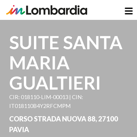
Skip
to
SUITE SANTA
main
content
MARIA
GUALTIERI
CIR: 018110-LIM-00013 | CIN:
IT018110B4Y2RFCMPM
CORSO STRADA NUOVA 88
,
27100
PAVIA