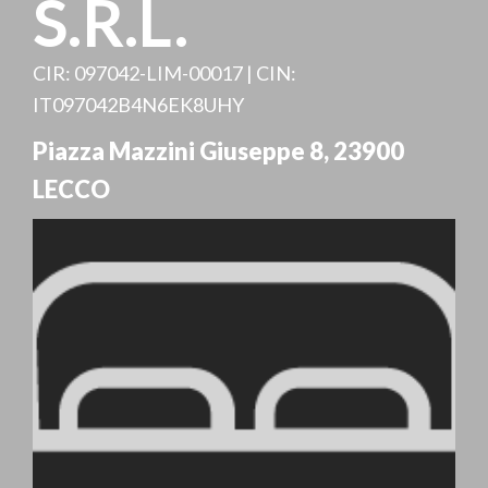
S.R.L.
CIR: 097042-LIM-00017 | CIN:
IT097042B4N6EK8UHY
Piazza Mazzini Giuseppe 8
,
23900
LECCO