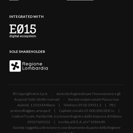
INTEGRATED WITH
SOLE SHAREHOLDER
© Copyright Aria S.p.A. - Azienda Regionale per l'Innovazione e gli
Acquisti Tutti i diritti riservati - Società unipersonale Piazza Gae
Aulenti, 1 20154 Milano | Telefono 39.02 39331.1 | PEC
protocollo@pec.ariaspa.it | Capitale sociale 25.000.000,00 € i.v. |
Codice Fiscale, Partita IVA, Iscrizione Registro delle Imprese di Milano
05017630152 | Iscritta al R.E.A. al n°1096149.
Società soggetta a direzione e coordinamento da parte della Regione