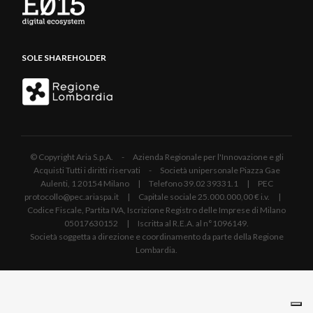
SOLE SHAREHOLDER
© Copyright Aria S.p.A. - Azienda Regionale per l'Innovazione e gli
Acquisti Tutti i diritti riservati - Società unipersonale Piazza Gae
Aulenti, 1 20154 Milano | Telefono 39.02 39331.1 | PEC
protocollo@pec.ariaspa.it | Capitale sociale 25.000.000,00 € i.v. |
Codice Fiscale, Partita IVA, Iscrizione Registro delle Imprese di Milano
05017630152 | Iscritta al R.E.A. al n°1096149.
Società soggetta a direzione e coordinamento da parte della Regione
Lombardia.