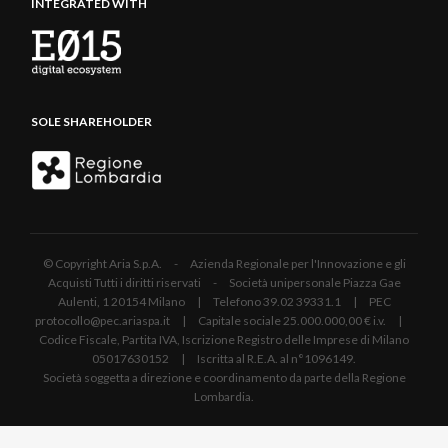
INTEGRATED WITH
SOLE SHAREHOLDER
© Copyright Aria S.p.A. - Azienda Regionale per l'Innovazione e gli
Acquisti Tutti i diritti riservati - Società unipersonale Piazza Gae
Aulenti, 1 20154 Milano | Telefono 39.02 39331.1 | PEC
protocollo@pec.ariaspa.it | Capitale sociale 25.000.000,00 € i.v. |
Codice Fiscale, Partita IVA, Iscrizione Registro delle Imprese di Milano
05017630152 | Iscritta al R.E.A. al n°1096149.
Società soggetta a direzione e coordinamento da parte della Regione
Lombardia.