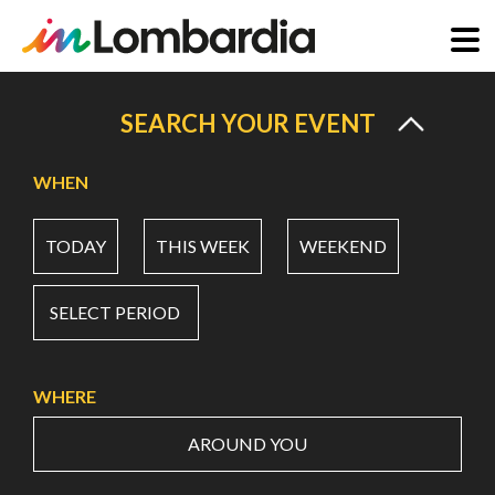
Skip
to
SEARCH YOUR EVENT
main
content
WHEN
TODAY
THIS WEEK
WEEKEND
SELECT PERIOD
WHERE
AROUND YOU