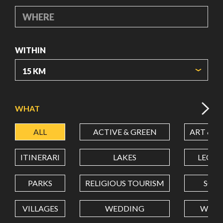
WHERE
WITHIN
ORIGIN COORDINATES
WHAT
ALL
ACTIVE & GREEN
ART & C
LATITUDE
ITINERARI
LAKES
LEON
LONGITUDE
PARKS
RELIGIOUS TOURISM
SCH
VILLAGES
WEDDING
WELL
Value in decimal degrees. Use dot (.) as decimal separator.