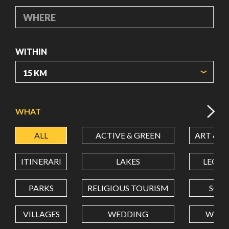
WHERE
WITHIN
ORIGIN COORDINATES
WHAT
ALL
ACTIVE & GREEN
ART & C
LATITUDE
ITINERARI
LAKES
LEON
LONGITUDE
PARKS
RELIGIOUS TOURISM
SCH
VILLAGES
WEDDING
WELL
Value in decimal degrees. Use dot (.) as decimal separator.