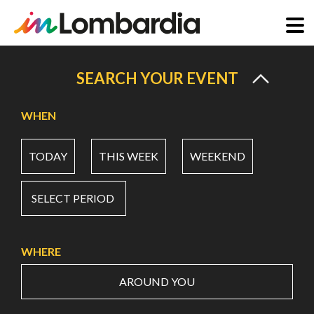
Skip
to
SEARCH YOUR EVENT
main
content
WHEN
TODAY
THIS WEEK
WEEKEND
SELECT PERIOD
WHERE
AROUND YOU