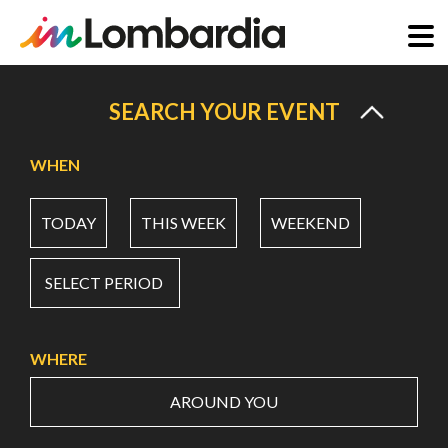
Skip
to
SEARCH YOUR EVENT
main
content
WHEN
TODAY
THIS WEEK
WEEKEND
SELECT PERIOD
WHERE
AROUND YOU