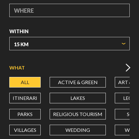
WHERE
WITHIN
ORIGIN COORDINATES
WHAT
ALL
ACTIVE & GREEN
ART & C
LATITUDE
ITINERARI
LAKES
LEON
LONGITUDE
PARKS
RELIGIOUS TOURISM
SCH
VILLAGES
WEDDING
WELL
Value in decimal degrees. Use dot (.) as decimal separator.