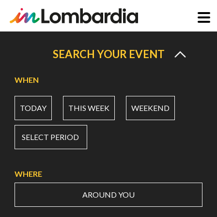
Skip
to
SEARCH YOUR EVENT
main
content
WHEN
TODAY
THIS WEEK
WEEKEND
SELECT PERIOD
WHERE
AROUND YOU