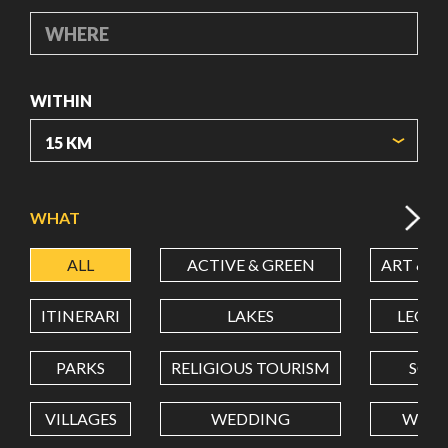
WHERE
WITHIN
ORIGIN COORDINATES
WHAT
ALL
ACTIVE & GREEN
ART & C
LATITUDE
ITINERARI
LAKES
LEON
LONGITUDE
PARKS
RELIGIOUS TOURISM
SCH
VILLAGES
WEDDING
WELL
Value in decimal degrees. Use dot (.) as decimal separator.